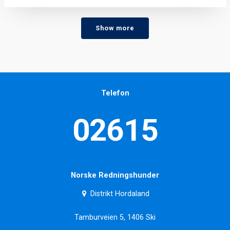
Show more
Telefon
02615
Norske Redningshunder
Distrikt Hordaland
Tamburveien 5, 1406 Ski