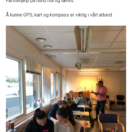
Førstehjelp på hund må og læres.
Å kunne GPS, kart og kompass er viktig i vårt arbeid.