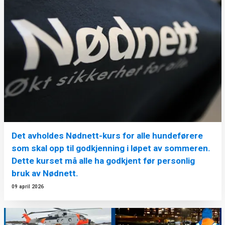
Det avholdes Nødnett-kurs for alle hundeførere
som skal opp til godkjenning i løpet av sommeren.
Dette kurset må alle ha godkjent før personlig
bruk av Nødnett.
09 april 2026