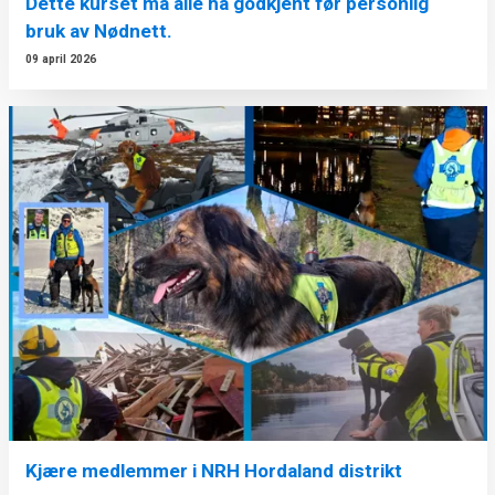
Dette kurset må alle ha godkjent før personlig
bruk av Nødnett.
09 april 2026
Kjære medlemmer i NRH Hordaland distrikt