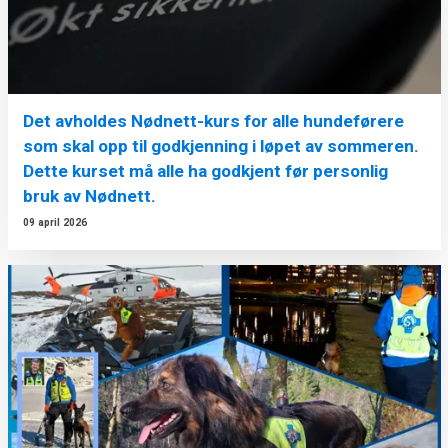
Det avholdes Nødnett-kurs for alle hundeførere
som skal opp til godkjenning i løpet av sommeren.
Dette kurset må alle ha godkjent før personlig
bruk av Nødnett.
09 april 2026