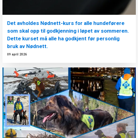
Det avholdes Nødnett-kurs for alle hundeførere
som skal opp til godkjenning i løpet av sommeren.
Dette kurset må alle ha godkjent før personlig
bruk av Nødnett.
09 april 2026