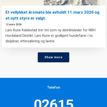
Et vellykket årsmøte ble avholdt 11.mars 2026 og
et nytt styre er valgt.
12 mars 2026
Lars Rune Kaldestad trer inn som ny distriktsleder for NRH
Hordaland Distrikt. Lars Rune er godkjent hundefører i to
disipliner, ettersøkning og lavine.
Show more
Telefon
02615