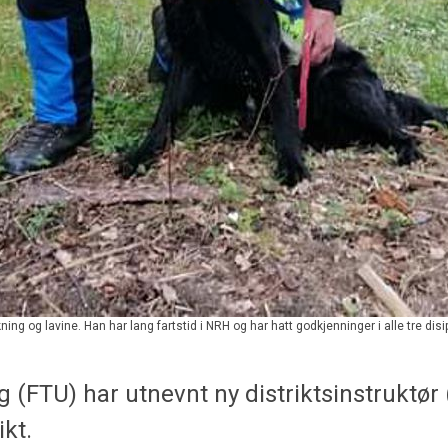
ng og lavine. Han har lang fartstid i NRH og har hatt godkjenninger i alle tre disip
 (FTU) har utnevnt ny distriktsinstruktør 
ikt.