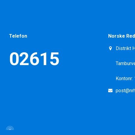
Telefon
Norske Red
Distrikt 
02615
Tamburve
Kontonr:
post@nrh