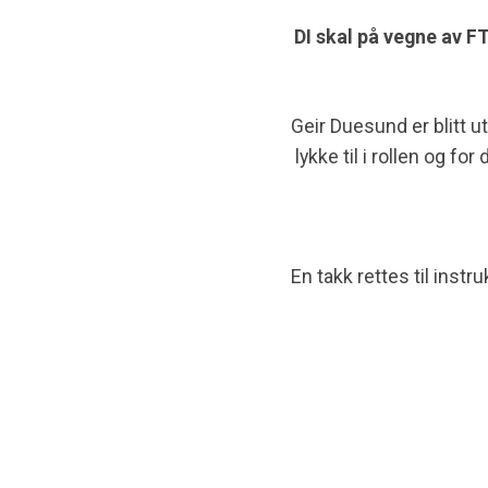
DI skal på vegne av FT
Geir Duesund er blitt u
lykke
til i rollen og f
En takk rettes til inst