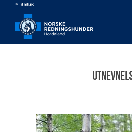
Til nrh.no
Utnevnels