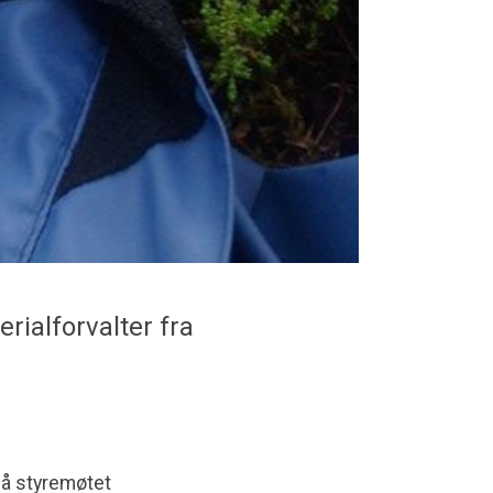
rialforvalter fra
 på styremøtet