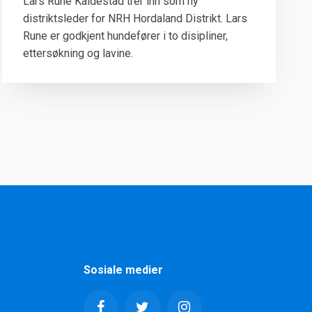
Lars Rune Kaldestad trer inn som ny
distriktsleder for NRH Hordaland Distrikt. Lars
Rune er godkjent hundefører i to disipliner,
ettersøkning og lavine.
Sosiale medier