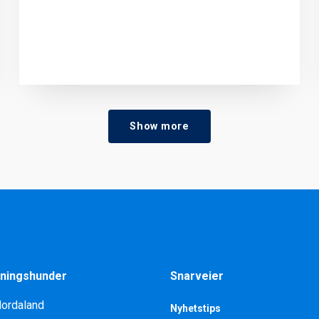
Show more
ningshunder
Snarveier
Hordaland
Nyhetstips