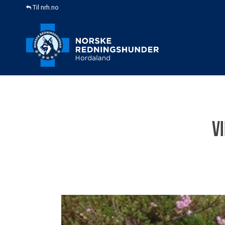
Til nrh.no
V