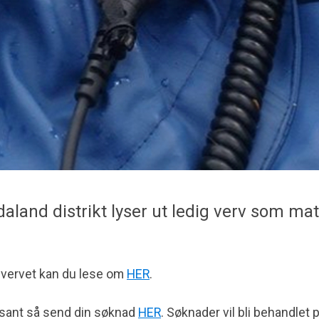
aland distrikt lyser ut ledig verv som mate
 vervet kan du lese om
HER
.
ssant så send din søknad
HER
. Søknader vil bli behandlet