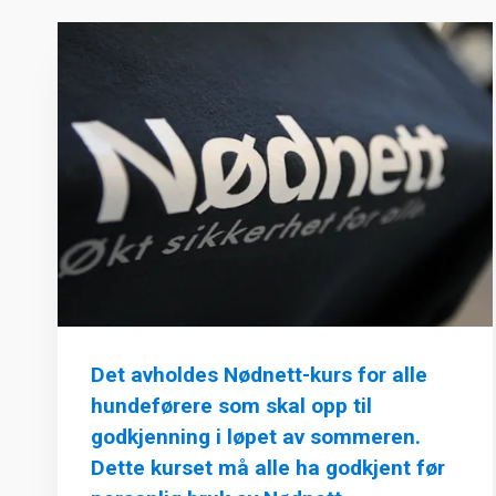
Det avholdes Nødnett-kurs for alle
hundeførere som skal opp til
godkjenning i løpet av sommeren.
Dette kurset må alle ha godkjent før