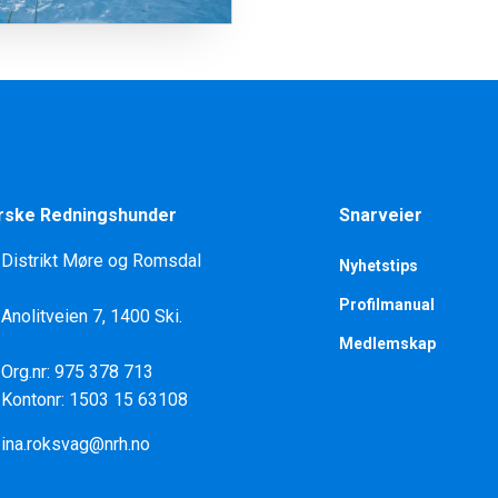
rske Redningshunder
Snarveier
Distrikt Møre og Romsdal
Nyhetstips
Profilmanual
Anolitveien 7, 1400 Ski.
Medlemskap
Org.nr: 975 378 713
Kontonr: 1503 15 63108
ina.roksvag@nrh.no