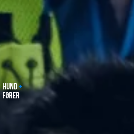
HUND
+
FØRER