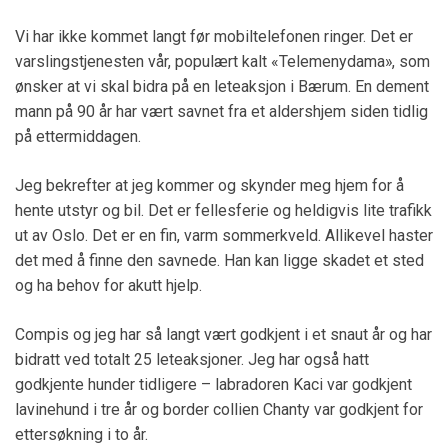
Vi har ikke kommet langt før mobiltelefonen ringer. Det er
varslingstjenesten vår, populært kalt «Telemenydama», som
ønsker at vi skal bidra på en leteaksjon i Bærum. En dement
mann på 90 år har vært savnet fra et aldershjem siden tidlig
på ettermiddagen.
Jeg bekrefter at jeg kommer og skynder meg hjem for å
hente utstyr og bil. Det er fellesferie og heldigvis lite trafikk
ut av Oslo. Det er en fin, varm sommerkveld. Allikevel haster
det med å finne den savnede. Han kan ligge skadet et sted
og ha behov for akutt hjelp.
Compis og jeg har så langt vært godkjent i et snaut år og har
bidratt ved totalt 25 leteaksjoner. Jeg har også hatt
godkjente hunder tidligere – labradoren Kaci var godkjent
lavinehund i tre år og border collien Chanty var godkjent for
ettersøkning i to år.