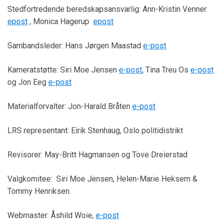
Stedfortredende beredskapsansvarlig: Ann-Kristin Venner
epost
, Monica Hagerup
epost
Sambandsleder:
Hans Jørgen Maastad
e-post
Kameratstøtte: Siri Moe Jensen
e-post
, Tina Treu Os
e-post
og Jon Eeg
e-post
Materialforvalter: Jon-Harald Bråten
e-post
LRS representant: Eirik Stenhaug, Oslo politidistrikt
Revisorer:
May-Britt Hagmansen og Tove Dreierstad
Valgkomitee: Siri Moe Jensen, Helen-Marie Heksem &
Tommy Henriksen
Webmaster: Åshild Woie,
e-post