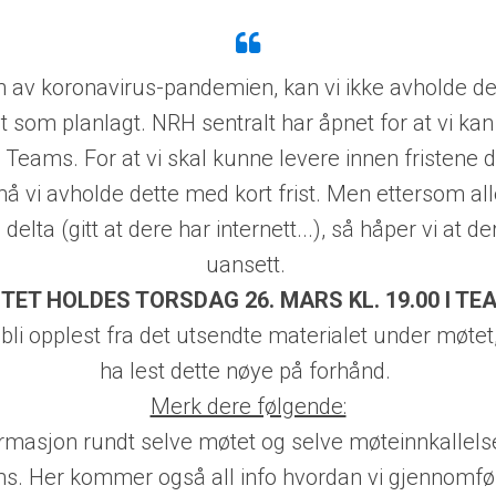
n av koronavirus-pandemie
n
​,
k
an vi ikke avholde de
t som planla
gt
​.
N
RH sentralt har åpnet for at vi ka
a Team
s
​.
F
or at vi skal kunne levere innen fristene d
m
å vi avholde dette med kort frist. Men ettersom all
elta (gitt at dere har internett..
.)
​,
s
å håper vi at de
uansett.
TET HOLDES TORSDAG 26. MARS KL. 19.00 I TE
e bli opplest fra det utsendte materialet under møte
t
​
ha lest dette nøye på forhånd.
Merk dere følgende:
ormasjon rundt selve møtet og selve møteinnkallels
s. Her kommer også all info hvordan vi gjennomfør