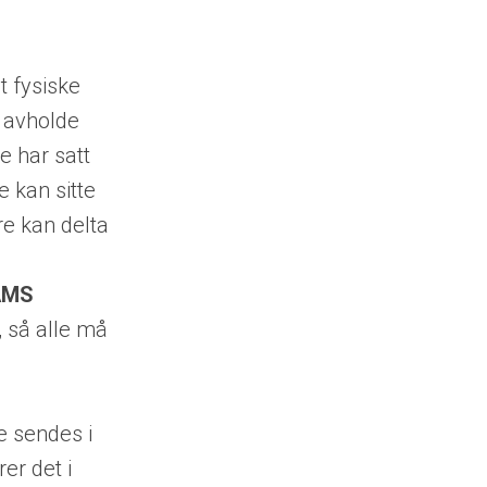
t fysiske
n avholde
e har satt
e kan sitte
re kan delta
AMS
,
s
å alle må
e sendes i
er det i