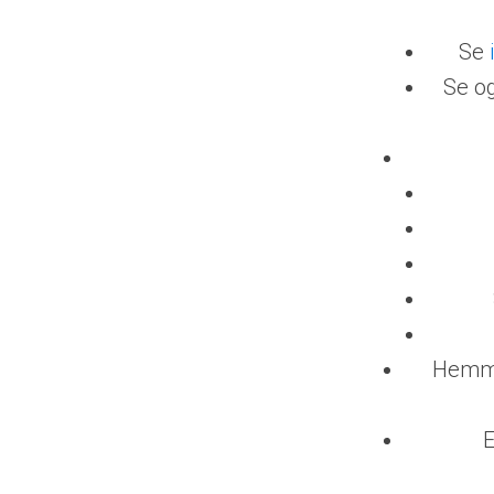
Se
Se o
Hemme
E