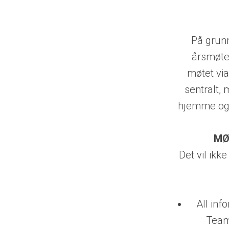
På grun
årsmøte
møtet vi
sentra
lt
​,
hjemme og d
MØ
Det vil ikk
All inf
Team