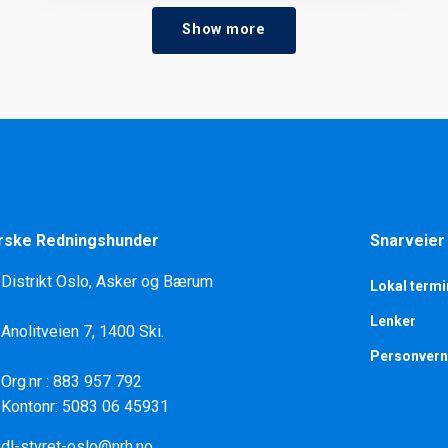
Show more
rske Redningshunder
Snarveier
Distrikt Oslo, Asker og Bærum
Lokal termi
Lenker
Anolitveien 7, 1400 Ski.
Personvern
Org.nr : 883 957 792
Kontonr: 5083 06 45931
dl-styret-oslo@nrh.no