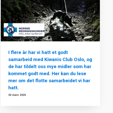
I flere år har vi hatt et godt
samarbeid med Kiwanis Club Oslo, og
de har tildelt oss mye midler som har
kommet godt med. Her kan du lese
mer om det flotte samarbeidet vi har
hatt.
02 mars 2026