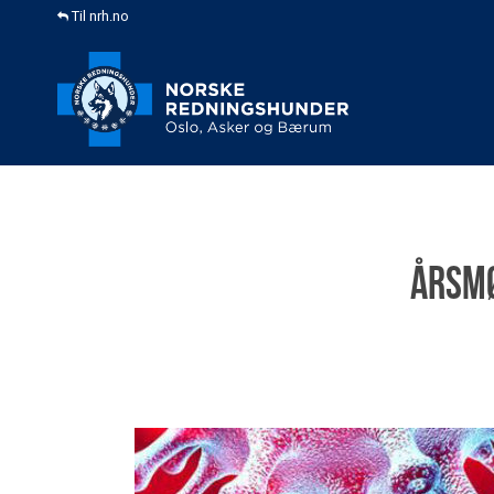
Til nrh.no
Årsmø