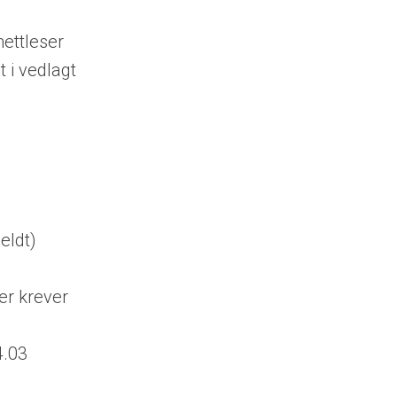
nettleser
 i vedlagt
eldt)
r krever
g
4.03