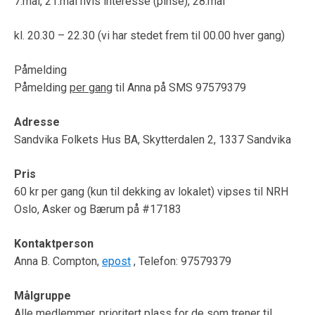
7.mai, 21.mai hvis interesse (pinse), 28.mai
kl. 20.30 – 22.30 (vi har stedet frem til 00.00 hver gang)
Påmelding
Påmelding
per gang
til Anna på SMS
97579379
Adresse
Sandvika Folkets Hus BA, Skytterdalen 2, 1337 Sandvika
Pris
60 kr per gang (kun til dekking av lokalet) vipses til NRH
Oslo, Asker og Bærum på #17183
Kontaktperson
Anna B. Compton,
epost
, Telefon: 97579379
Målgruppe
Alle medlemmer, prioritert plass for de som trener til