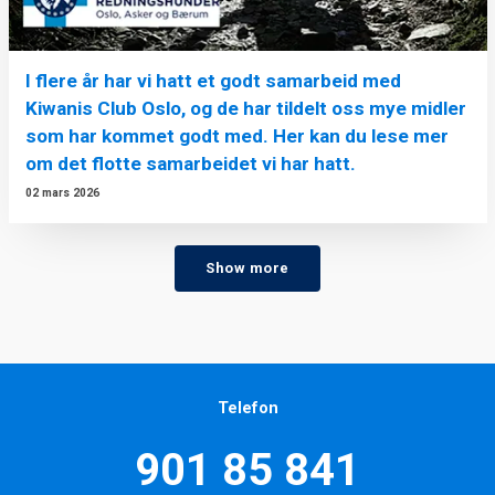
I flere år har vi hatt et godt samarbeid med
Kiwanis Club Oslo, og de har tildelt oss mye midler
som har kommet godt med. Her kan du lese mer
om det flotte samarbeidet vi har hatt.
02 mars 2026
Show more
Telefon
901 85 841