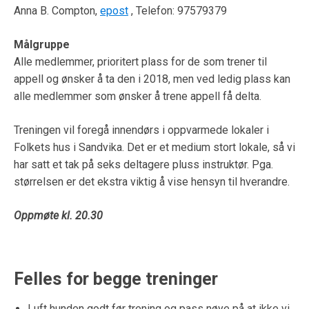
Anna B. Compton,
epost
, Telefon: 97579379
Målgruppe
Alle medlemmer, prioritert plass for de som trener til
appell og ønsker å ta den i 2018, men ved ledig plass kan
alle medlemmer som ønsker å trene appell få delta.
Treningen vil foregå innendørs i oppvarmede lokaler i
Folkets hus i Sandvika. Det er et medium stort lokale, så vi
har satt et tak på seks deltagere pluss instruktør. Pga.
størrelsen er det ekstra viktig å vise hensyn til hverandre.
Oppmøte kl. 20.30
Felles for begge treninger
Luft hunden godt før trening og pass nøye på at ikke vi