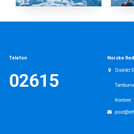
Telefon
Norske Red
Distrikt 
02615
Tamburve
Kontonr:
post@nrh