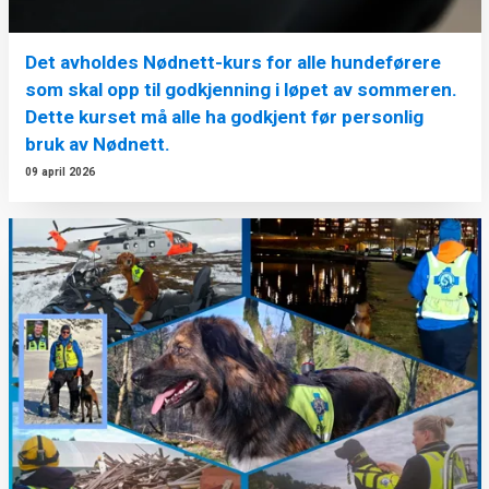
Det avholdes Nødnett-kurs for alle hundeførere
som skal opp til godkjenning i løpet av sommeren.
Dette kurset må alle ha godkjent før personlig
bruk av Nødnett.
09 april 2026