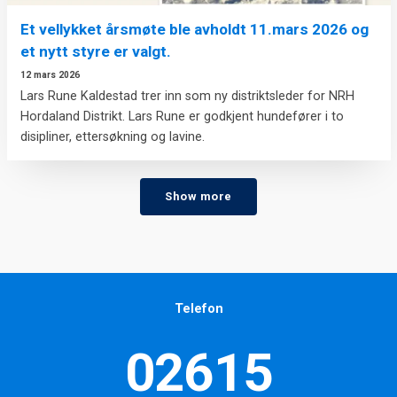
Et vellykket årsmøte ble avholdt 11.mars 2026 og
et nytt styre er valgt.
12 mars 2026
Lars Rune Kaldestad trer inn som ny distriktsleder for NRH
Hordaland Distrikt. Lars Rune er godkjent hundefører i to
disipliner, ettersøkning og lavine.
Show more
Telefon
02615