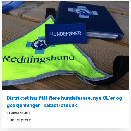
Distriktet har fått flere hundeførere, nye OL'er og
godkjenninger i katastrofesøk
11 oktober 2018
Hundeførere