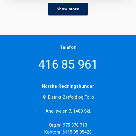
Show more
Telefon
416 85 961
Norske Redningshunder
Distrikt Østfold og Follo
Anolitveien 7, 1400 Ski.
Org.nr: 975 378 713
Kontonr: 6115 05 05428