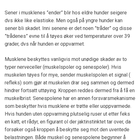
Sener i musklenes ”ender” blir hos eldre hunder seigere
dvs ikke like elastiske. Men også på yngre hunder kan
sener bli skadet. Inni senene er det noen ”tråder” og disse
”trådenes” evne til å tøyes øker ved temperaturer over 39
grader, dvs når hunden er oppvarmet.
Musklene beskyttes vanligvis mot unødige skader av to
typer nerveceller (muskelspoler og senespoler). Hvis
muskelen tøyes for mye, sender muskelspolen et signal (
refleks) som gjør at muskelen drar seg sammen og dermed
hindrer fortsatt uttøying. Kroppen reddes dermed fra å få en
muskelbrist. Senespolene har en annen forsvarsmekanisme
som beskytter hvis musklene er trøtte eller uoppvarmede.
Hvis hunden uten oppvarming plutselig ruser ut etter feks
en katt, et rådyr, en figurant ol der jaktinstinktet tar over, da
forsøker også kroppen å beskytte seg mot den uventede
belastningen. Både muskel og senespolene begynner å