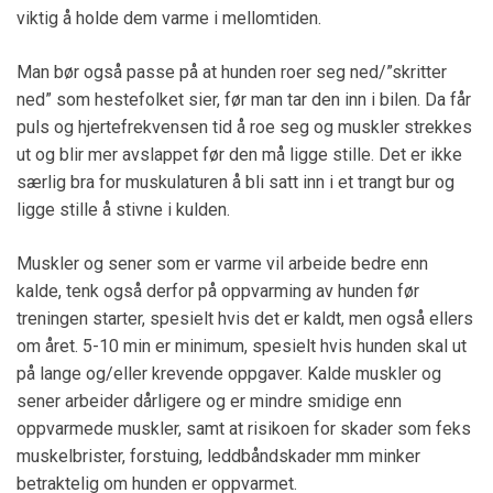
viktig å holde dem varme i mellomtiden.
Man bør også passe på at hunden roer seg ned/”skritter
ned” som hestefolket sier, før man tar den inn i bilen. Da får
puls og hjertefrekvensen tid å roe seg og muskler strekkes
ut og blir mer avslappet før den må ligge stille. Det er ikke
særlig bra for muskulaturen å bli satt inn i et trangt bur og
ligge stille å stivne i kulden.
Muskler og sener som er varme vil arbeide bedre enn
kalde, tenk også derfor på oppvarming av hunden før
treningen starter, spesielt hvis det er kaldt, men også ellers
om året. 5-10 min er minimum, spesielt hvis hunden skal ut
på lange og/eller krevende oppgaver. Kalde muskler og
sener arbeider dårligere og er mindre smidige enn
oppvarmede muskler, samt at risikoen for skader som feks
muskelbrister, forstuing, leddbåndskader mm minker
betraktelig om hunden er oppvarmet.