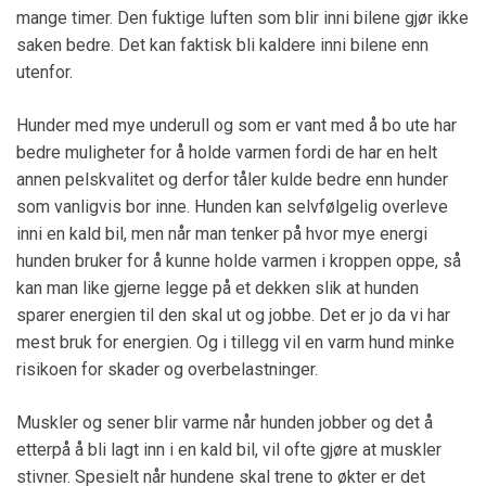
mange timer. Den fuktige luften som blir inni bilene gjør ikke
saken bedre. Det kan faktisk bli kaldere inni bilene enn
utenfor.
Hunder med mye underull og som er vant med å bo ute har
bedre muligheter for å holde varmen fordi de har en helt
annen pelskvalitet og derfor tåler kulde bedre enn hunder
som vanligvis bor inne. Hunden kan selvfølgelig overleve
inni en kald bil, men når man tenker på hvor mye energi
hunden bruker for å kunne holde varmen i kroppen oppe, så
kan man like gjerne legge på et dekken slik at hunden
sparer energien til den skal ut og jobbe. Det er jo da vi har
mest bruk for energien. Og i tillegg vil en varm hund minke
risikoen for skader og overbelastninger.
Muskler og sener blir varme når hunden jobber og det å
etterpå å bli lagt inn i en kald bil, vil ofte gjøre at muskler
stivner. Spesielt når hundene skal trene to økter er det