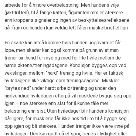
arbeide for å hindre overbelastning. Men hundens vilje
(jaktdriften), til å fange katten, figuranten mm er sterkere
enn kroppens signaler og ingen av beskyttelsesrefleksene
når fram og hunden kan veldig lett få en muskelbrist el.lign.
En skade kan altså komme hvis hunden uoppvarmet får
løpe, men skader kan også komme på grunn av at man
trener sin hund for mye og med for lite hvile mellom de
harde øktene/treningsdagene. Kondisjon bygges opp ved
vekslingen mellom ”hard” trening og hvile. Her er faktisk
hviledagene like viktige som treningsdagene. Muskler
”brytes ned” under hardt arbeid/trening og under den
nødvendige hviledagen etterpå vil musklene bygge seg opp
igjen – noe sterkere enn sist for å kunne tåle mer
belastning enn sist. Uten hviledager blir hundens kondisjon
dårligere, for musklene får ikke nok tid i ro til å bygge seg
opp igjen og bli sterkere. Hunden trenger ikke være inne på
hviledagen. Den kan godt gå et spor, trenes i lydighet eller