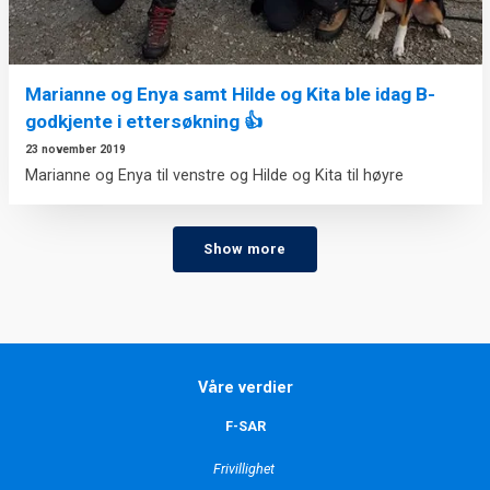
Marianne og Enya samt Hilde og Kita ble idag B-
godkjente i ettersøkning 👍
23 november 2019
Marianne og Enya til venstre og Hilde og Kita til høyre
Show more
Våre verdier
F-SAR
Frivillighet