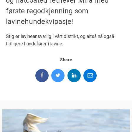
og flatcoated retriever Mira med
første regodkjenning som
lavinehundekvipasje!
Stig er lavineansvarlig i vårt distrikt, og altså nå også
tidligere hundefører i lavine.
Share