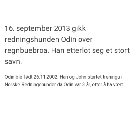
16. september 2013 gikk
redningshunden Odin over
regnbuebroa. Han etterlot seg et stort
savn.
Odin ble født 26.11.2002. Han og John startet treninga i
Norske Redningshunder da Odin var 3 år, etter å ha vært
turkompis, IPO-lærling, spor- og lydighetshund.
Scroll 