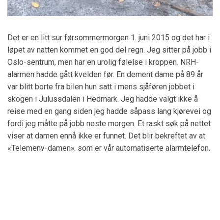
Det er en litt sur førsommermorgen 1. juni 2015 og det har i
løpet av natten kommet en god del regn. Jeg sitter på jobb i
Oslo-sentrum, men har en urolig følelse i kroppen. NRH-
alarmen hadde gått kvelden før. En dement dame på 89 år
var blitt borte fra bilen hun satt i mens sjåføren jobbet i
skogen i Julussdalen i Hedmark. Jeg hadde valgt ikke å
reise med en gang siden jeg hadde såpass lang kjørevei og
fordi jeg måtte på jobb neste morgen. Et raskt søk på nettet
viser at damen ennå ikke er funnet. Det blir bekreftet av at
«Telemeny-damen», som er vår automatiserte alarmtelefon,
begynner å mase iherdig. Det jeg måtte gjøre på jobb er
Scroll 
gjort og alt annet kan utsettes til i morgen. En telefon til
mannen min, som også er hundefører i NRH, bekrefter at
han kan hente barna i barnehage og på skole. Da er valget
enkelt – Telemeny-damen får bekreftelse om at jeg