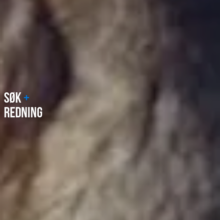
SØK
+
REDNING