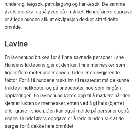
rundering, teigsøk, patruljegang og flankesøk. De samme
øvelsene skal også øves på i mørket. Hundeførers oppgave
er å lede hunden slik at ekvipasjen dekker sitt tildelte
område.
Lavine
En lavinehund brukes for å finne savnede personer i snø.
Hundens luktesans gjør at den kan finne mennesker som
ligger flere meter under snøen. Tiden er en avgjørende
faktor. For å få hundene raskt inn til rasstedet må de kunne
fraktes i helikopter og på snøscooter, noe som inngår i
opplæringen. En lavinehund læres opp til å markere når den
kjenner lukten av mennesker, enten ved å gi hals (bjeffe)
eller grave i snøen. Den kan også melde på personer oppå
snøen. Hundeførers oppgave er å lede hunden slik at de
sørger for å dekke hele området.