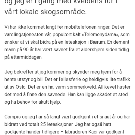
og jeg er i gang med kveldens tur i
vårt lokale skogsområde.
Vi har ikke kommet langt før mobiltelefonen ringer. Det er
varslingstjenesten vår, populært kalt «Telemenydama», som
ønsker at vi skal bidra på en leteaksjon i Bærum. En dement
mann på 90 år har vært savnet fra et aldershjem siden tidlig
på ettermiddagen.
Jeg bekrefter at jeg kommer og skynder meg hjem for å
hente utstyr og bil. Det er fellesferie og heldigvis lite trafikk
ut av Oslo. Det er en fin, varm sommerkveld. Allikevel haster
det med å finne den savnede. Han kan ligge skadet et sted
og ha behov for akutt hjelp.
Compis og jeg har så langt vært godkjent i et snaut år og har
bidratt ved totalt 25 leteaksjoner. Jeg har også hatt
godkjente hunder tidligere – labradoren Kaci var godkjent