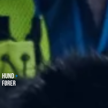
HUND
+
FØRER