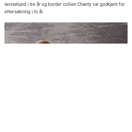
lavinehund i tre år og border collien Chanty var godkjent for
ettersøkning i to år.
Scroll 