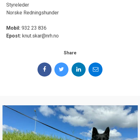
Styreleder
Norske Redningshunder
Mobil:
932 23 836
Epost:
knut.skar@nrh.no
Share