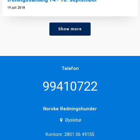
19 juli 2018
Show more
Telefon
99410722
Norske Redningshunder
Øyslebø
Kontonr: 2801 06 49155