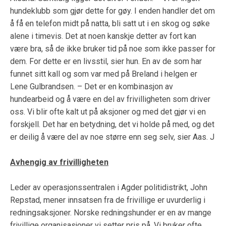
hundeklubb som gjør dette for gøy. I enden handler det om
å få en telefon midt på natta, bli satt ut i en skog og søke
alene i timevis. Det at noen kanskje detter av fort kan
være bra, så de ikke bruker tid på noe som ikke passer for
dem. For dette er en livsstil, sier hun. En av de som har
funnet sitt kall og som var med på Breland i helgen er
Lene Gulbrandsen. – Det er en kombinasjon av
hundearbeid og å være en del av frivilligheten som driver
oss. Vi blir ofte kalt ut på aksjoner og med det gjør vi en
forskjell. Det har en betydning, det vi holde på med, og det
er deilig å være del av noe større enn seg selv, sier Aas. J
Avhengig av frivilligheten
Leder av operasjonssentralen i Agder politidistrikt, John
Repstad, mener innsatsen fra de frivillige er uvurderlig i
redningsaksjoner. Norske redningshunder er en av mange
frivillige organisasjoner vi setter pris på. Vi bruker ofte