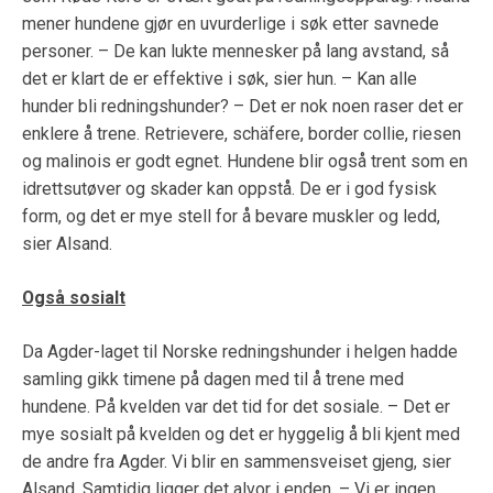
mener hundene gjør en uvurderlige i søk etter savnede
personer. – De kan lukte mennesker på lang avstand, så
det er klart de er effektive i søk, sier hun. – Kan alle
hunder bli redningshunder? – Det er nok noen raser det er
enklere å trene. Retrievere, schäfere, border collie, riesen
og malinois er godt egnet. Hundene blir også trent som en
idrettsutøver og skader kan oppstå. De er i god fysisk
form, og det er mye stell for å bevare muskler og ledd,
sier Alsand.
Også sosialt
Da Agder-laget til Norske redningshunder i helgen hadde
samling gikk timene på dagen med til å trene med
hundene. På kvelden var det tid for det sosiale. – Det er
mye sosialt på kvelden og det er hyggelig å bli kjent med
de andre fra Agder. Vi blir en sammensveiset gjeng, sier
Alsand. Samtidig ligger det alvor i enden. – Vi er ingen