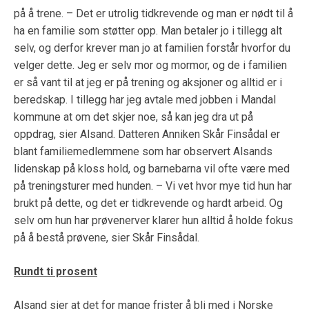
på å trene. – Det er utrolig tidkrevende og man er nødt til å
ha en familie som støtter opp. Man betaler jo i tillegg alt
selv, og derfor krever man jo at familien forstår hvorfor du
velger dette. Jeg er selv mor og mormor, og de i familien
er så vant til at jeg er på trening og aksjoner og alltid er i
beredskap. I tillegg har jeg avtale med jobben i Mandal
kommune at om det skjer noe, så kan jeg dra ut på
oppdrag, sier Alsand. Datteren Anniken Skår Finsådal er
blant familiemedlemmene som har observert Alsands
lidenskap på kloss hold, og barnebarna vil ofte være med
på treningsturer med hunden. – Vi vet hvor mye tid hun har
brukt på dette, og det er tidkrevende og hardt arbeid. Og
selv om hun har prøvenerver klarer hun alltid å holde fokus
på å bestå prøvene, sier Skår Finsådal.
Rundt ti prosent
Alsand sier at det for mange frister å bli med i Norske