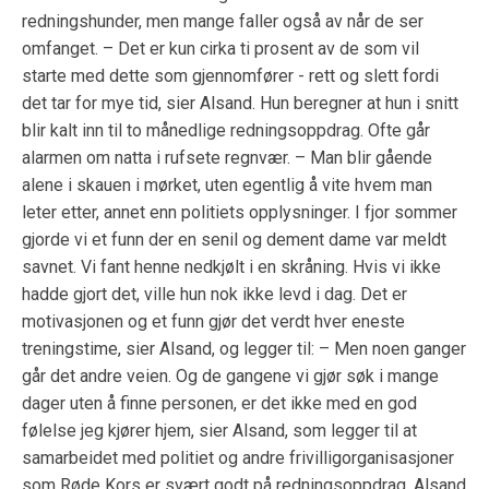
redningshunder, men mange faller også av når de ser
omfanget. – Det er kun cirka ti prosent av de som vil
starte med dette som gjennomfører - rett og slett fordi
det tar for mye tid, sier Alsand. Hun beregner at hun i snitt
blir kalt inn til to månedlige redningsoppdrag. Ofte går
alarmen om natta i rufsete regnvær. – Man blir gående
alene i skauen i mørket, uten egentlig å vite hvem man
leter etter, annet enn politiets opplysninger. I fjor sommer
gjorde vi et funn der en senil og dement dame var meldt
savnet. Vi fant henne nedkjølt i en skråning. Hvis vi ikke
hadde gjort det, ville hun nok ikke levd i dag. Det er
motivasjonen og et funn gjør det verdt hver eneste
treningstime, sier Alsand, og legger til: – Men noen ganger
går det andre veien. Og de gangene vi gjør søk i mange
dager uten å finne personen, er det ikke med en god
følelse jeg kjører hjem, sier Alsand, som legger til at
samarbeidet med politiet og andre frivilligorganisasjoner
som Røde Kors er svært godt på redningsoppdrag. Alsand