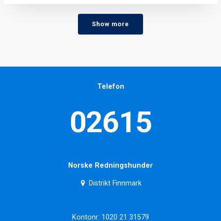
Show more
Telefon
02615
Norske Redningshunder
Distrikt Finnmark
Kontonr: 1020 21 31579