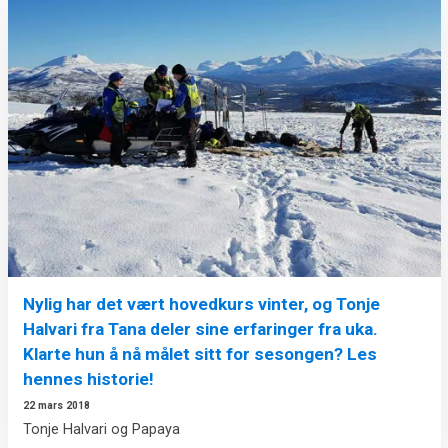
Nylig har det vært hovedkurs vinter, og Tonje
Halvari fra Tana deler sine erfaringer fra uka.
Klarte hun å nå målet sitt for sesongen? Les
hennes historie!
22 mars 2018
Tonje Halvari og Papaya