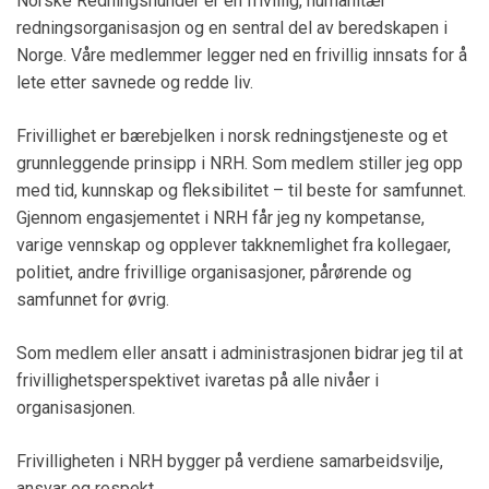
Norske Redningshunder er en frivillig, humanitær
redningsorganisasjon og en sentral del av beredskapen i
Norge. Våre medlemmer legger ned en frivillig innsats for å
lete etter savnede og redde liv.
Frivillighet er bærebjelken i norsk redningstjeneste og et
grunnleggende prinsipp i NRH. Som medlem stiller jeg opp
med tid, kunnskap og fleksibilitet – til beste for samfunnet.
Gjennom engasjementet i NRH får jeg ny kompetanse,
varige vennskap og opplever takknemlighet fra kollegaer,
politiet, andre frivillige organisasjoner, pårørende og
samfunnet for øvrig.
Som medlem eller ansatt i administrasjonen bidrar jeg til at
frivillighetsperspektivet ivaretas på alle nivåer i
organisasjonen.
Frivilligheten i NRH bygger på verdiene samarbeidsvilje,
ansvar og respekt.