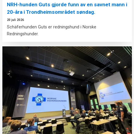
NRH-hunden Guts gjorde funn av en savnet mann i
20-åra i Trondheimsområdet søndag.
20 juli 2026
Schäferhunden Guts er redningshund i Norske
Redningshunder.