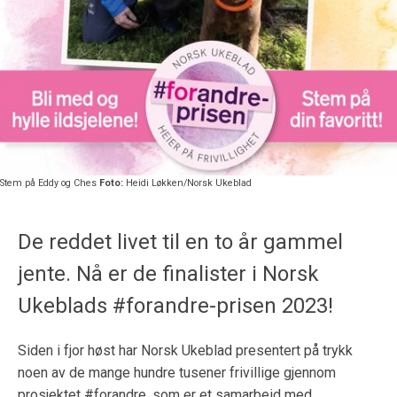
Stem på Eddy og Ches
Foto:
Heidi Løkken/Norsk Ukeblad
De reddet livet til en to år gammel
jente. Nå er de finalister i Norsk
Ukeblads #forandre-prisen 2023!
Siden i fjor høst har Norsk Ukeblad presentert på trykk
noen av de mange hundre tusener frivillige gjennom
prosjektet #forandre, som er et samarbeid med