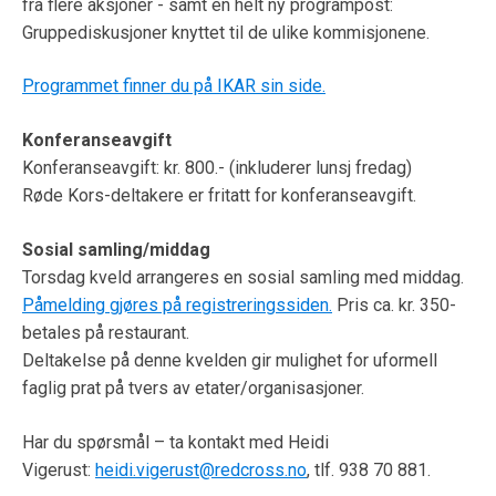
fra flere aksjoner - samt en helt ny programpost:
Gruppediskusjoner knyttet til de ulike kommisjonene.
Programmet finner du på
IKAR sin side.
Konferanseavgift
Konferanseavgift: kr. 800.- (inkluderer lunsj fredag)
Røde Kors-deltakere er fritatt for konferanseavgift.
Sosial samling/middag
Torsdag kveld arrangeres en sosial samling med middag.
Påmelding gjøres på registreringssiden.
Pris ca. kr. 350-
betales på restaurant.
Deltakelse på denne kvelden gir mulighet for uformell
faglig prat på tvers av etater/organisasjoner.
Har du spørsmål – ta kontakt med Heidi
Vigerust:
heidi.vigerust@redcross.no
,
tlf. 938 70 881.