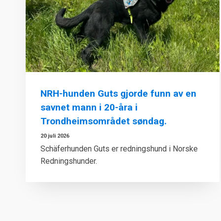
NRH-hunden Guts gjorde funn av en
savnet mann i 20-åra i
Trondheimsområdet søndag.
20 juli 2026
Schäferhunden Guts er redningshund i Norske
Redningshunder.