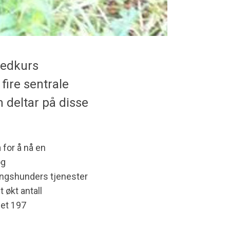
vedkurs
fire sentrale
 deltar på disse
for å nå en
og
ingshunders tjenester
 økt antall
det 197