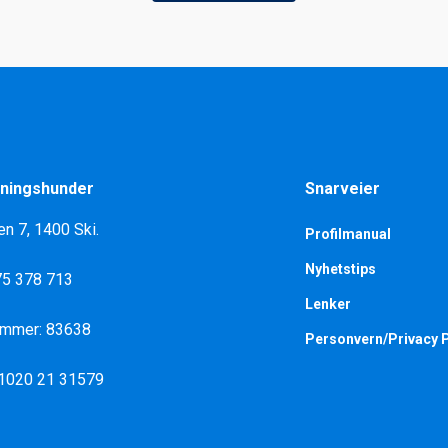
ningshunder
Snarveier
en 7, 1400 Ski.
Profilmanual
Nyhetstips
975 378 713
Lenker
ummer: 83638
Personvern/Privacy P
 1020 21 31579