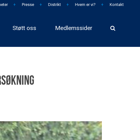
eter
Presse
Distrikt
Hvem er vi?
Kontakt
Støtt oss
Medlemssider
rsøkning