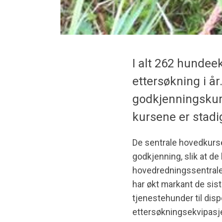
I alt 262 hundee
ettersøkning i å
godkjenningskurs
kursene er stadi
De sentrale hovedkurse
godkjenning, slik at de 
hovedredningssentrale
har økt markant de sist
tjenestehunder til dis
ettersøkningsekvipasje