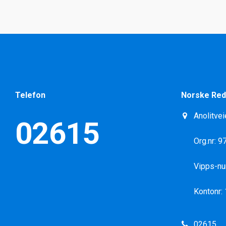
Telefon
Norske Red
Anolitvei
02615
Org.nr: 
Vipps-n
Kontonr:
02615