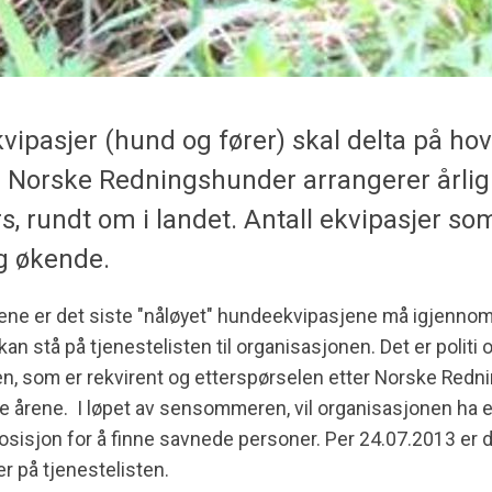
kvipasjer (hund og fører) skal delta på ho
r. Norske Redningshunder arrangerer årlig 
, rundt om i landet. Antall ekvipasjer som
g økende.
ne er det siste "nåløyet" hundeekvipasjene må igjennom 
kan stå på tjenestelisten til organisasjonen. Det er politi 
n, som er rekvirent og etterspørselen etter Norske Redn
e årene. I løpet av sensommeren, vil organisasjonen ha et
posisjon for å finne savnede personer. Per 24.07.2013 er 
r på tjenestelisten.