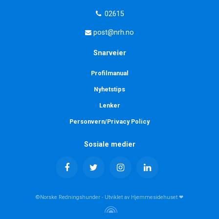
02615
post@nrh.no
Snarveier
Profilmanual
Nyhetstips
Lenker
Personvern/Privacy Policy
Sosiale medier
©Norske Redningshunder - Utviklet av Hjemmesidehuset ❤