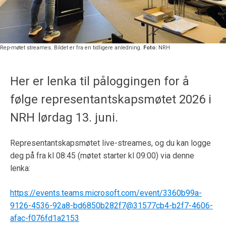
Rep-møtet streames. Bildet er fra en tidligere anledning.
Foto:
NRH
Her er lenka til påloggingen for å
følge representantskapsmøtet 2026 i
NRH lørdag 13. juni.
Representantskapsmøtet live-streames, og du kan logge
deg på fra kl 08:45 (møtet starter kl 09:00) via denne
lenka:
https://events.teams.microsoft.com/event/3360b99a-
9126-4536-92a8-bd6850b282f7@31577cb4-b2f7-4606-
afac-f076fd1a2153