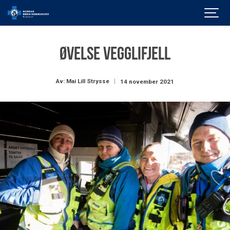
Øvelse Vegglifjell
Av: Mai Lill Strysse
14 november 2021