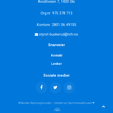
Anolitveien 7, 1400 Ski.
Org.nr: 975 378 713
Kontonr: 2801 06 49155
styret-buskerud@nrh.no
Snarveier
Kontakt
Lenker
Sosiale medier
©Norske Redningshunder - Utviklet av Hjemmesidehuset ❤
Scroll 