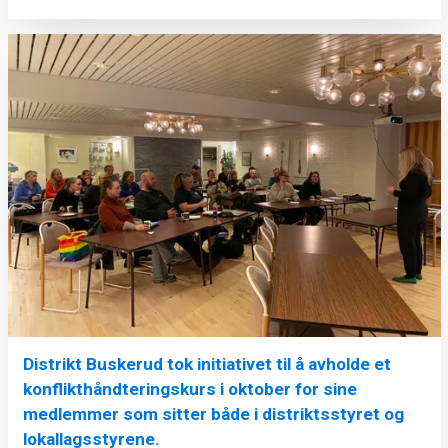
Distrikt Buskerud tok initiativet til å avholde et
konflikthåndteringskurs i oktober for sine
medlemmer som sitter både i distriktsstyret og
lokallagsstyrene.