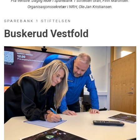
Fra venstre: Daglig leder i Sparebank 1 stiftelsen Gran, Finn Martinsen.
Organisasjonssekretær i NRH, Ole-Jan Kristiansen.
SPAREBANK 1 STIFTELSEN
Buskerud Vestfold