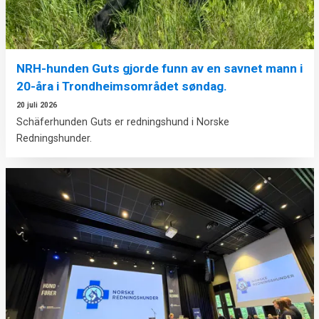
NRH-hunden Guts gjorde funn av en savnet mann i
20-åra i Trondheimsområdet søndag.
20 juli 2026
Schäferhunden Guts er redningshund i Norske
Redningshunder.