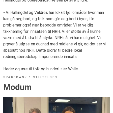
Hallingdal og Sparebankstiftelsen Øystre Slidre.
- Vi Hallingdal og Valdres har lokalt fjellområder hvor man
kan gå seg bort, og folk som går seg bort i byen, får
problemer også nær bebodde områder. Vi er veldig
takknemlig for innsatsen til NRH. Vi er stolte av å kunne
være med å bidra til å styrke NRH når vi har mulighet. Vi
prøver å utløse en dugnad med midlene vi gir, og det ser vi
absolutt hos NRH. Dette bidrar til bedre lokal
redningsberedskap. Imponerende innsats.
Heder og ære til folk og hunder! sier Walle.
SPAREBANK 1 STIFTELSEN
Modum