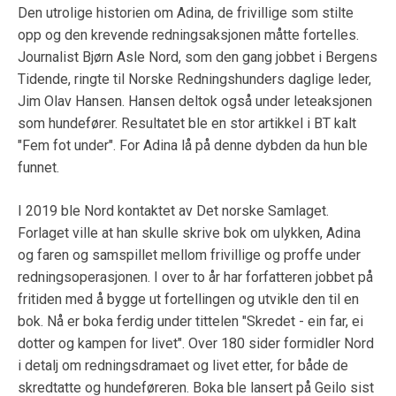
Den utrolige historien om Adina, de frivillige som stilte
opp og den krevende redningsaksjonen måtte fortelles.
Journalist Bjørn Asle Nord, som den gang jobbet i Bergens
Tidende, ringte til Norske Redningshunders daglige leder,
Jim Olav Hansen. Hansen deltok også under leteaksjonen
som hundefører.
Resultatet ble en stor artikkel i BT kalt
"Fem fot under". For Adina lå på denne dybden da hun ble
funnet.
I 2019 ble Nord kontaktet av Det norske Samlaget.
Forlaget ville at han skulle skrive bok om ulykken, Adina
og faren og samspillet mellom frivillige og proffe under
redningsoperasjonen. I over to år har forfatteren jobbet på
fritiden med å bygge ut fortellingen og utvikle den til en
bok. Nå er boka ferdig under tittelen
"Skredet - ein far, ei
dotter og kampen for livet".
Over 180 sider formidler Nord
i detalj om redningsdramaet og livet etter, for både de
skredtatte og hundeføreren. Boka ble lansert på Geilo sist