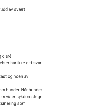
brudd av svært
 diaré.
lser har ikke gitt svar
pkast og noen av
lom hunder. Når hunder
r som viser sykdomstegn
aksinering som