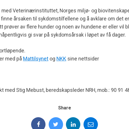
 med Veterinærinstituttet, Norges miljø- og biovitenskape
finne årsaken til sykdomstilfellene og å avklare om det
tt prøver av flere hunder og noen av hundene er eller vil b
åpentligvis gi svar på sykdomsårsak i løpet av få dager.
ortløpende.
lger med på
Mattilsynet
og
NKK
sine nettsider
kt med Stig Mebust, beredskapsleder NRH, mob.: 90 91 4
Share