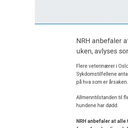
NRH anbefaler at
uken, avlyses so
Flere veterinærer i Osl
Sykdomstilfellene antas
på hva som er årsaken.
Allmenntilstanden til f
hundene har dødd.
NRH anbefaler at alle