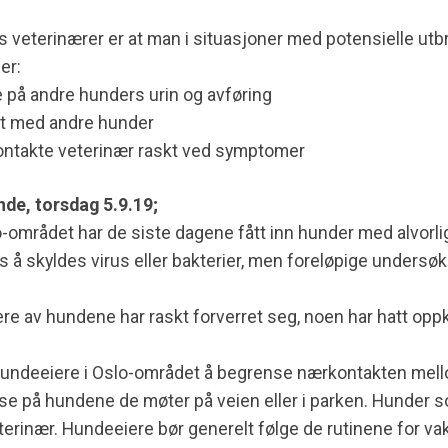
Ks veterinærer er at man i situasjoner med potensielle ut
er:
e på andre hunders urin og avføring
t med andre hunder
 kontakte veterinær raskt ved symptomer
nde, torsdag 5.9.19;
o-området har de siste dagene fått inn hunder med alvorlig
 å skyldes virus eller bakterier, men foreløpige undersøke
lere av hundene har raskt forverret seg, noen har hatt op
 hundeeiere i Oslo-området å begrense nærkontakten mel
hilse på hundene de møter på veien eller i parken. Hunde
eterinær. Hundeeiere bør generelt følge de rutinene for v