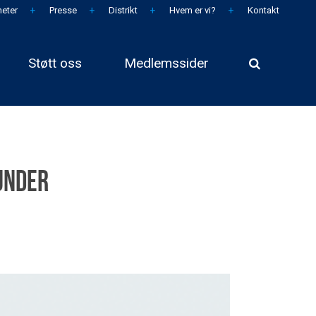
eter
Presse
Distrikt
Hvem er vi?
Kontakt
Støtt oss
Medlemssider
under