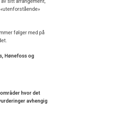
av sitt arrangement,
r «utenforstående»
dlemmer følger med på
det.
ss, Hønefoss og
 områder hvor det
vurderinger avhengig