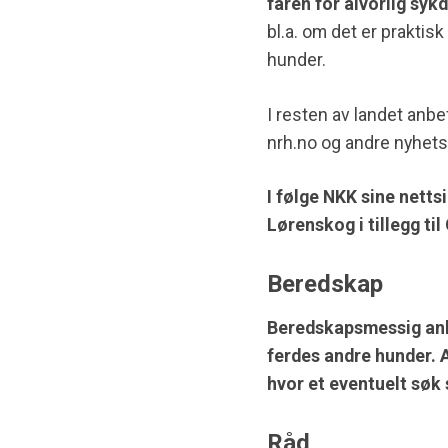
faren for alvorlig syk
bl.a. om det er prakti
hunder.
I resten av landet anbe
nrh.no og andre nyhetsk
I følge NKK sine netts
Lørenskog i tillegg ti
Beredskap
Beredskapsmessig anbe
ferdes andre hunder. 
hvor et eventuelt søk 
Råd