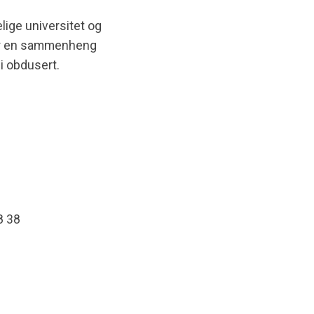
lige universitet og
 er en sammenheng
li obdusert.
8 38