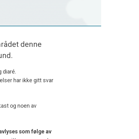
mrådet denne
und.
 diaré.
lser har ikke gitt svar
pkast og noen av
avlyses som følge av