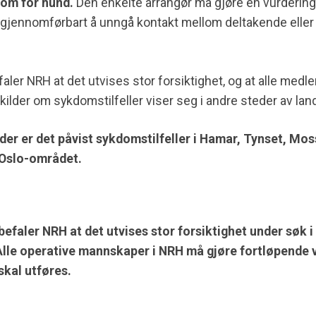
dom for hund.
Den enkelte arrangør må gjøre en vurdering 
sk gjennomførbart å unngå kontakt mellom deltakende elle
faler NRH at det utvises stor forsiktighet, og at alle me
ilder om sykdomstilfeller viser seg i andre steder av lan
ider er det påvist sykdomstilfeller i Hamar, Tynset, Mo
l Oslo-området.
faler NRH at det utvises stor forsiktighet under søk i
Alle operative mannskaper i NRH må gjøre fortløpende 
skal utføres.