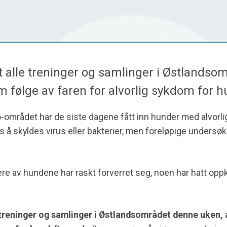
 alle treninger og samlinger i Østlandso
m følge av faren for alvorlig sykdom for h
o-området har de siste dagene fått inn hunder med alvorlig
 å skyldes virus eller bakterier, men foreløpige undersøke
lere av hundene har raskt forverret seg, noen har hatt op
 treninger og samlinger i Østlandsområdet denne uken, 