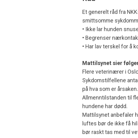
Et generelt råd fra NK
smittsomme sykdomm
• Ikke lar hunden snus
• Begrenser nærkontak
• Har lav terskel for å
Mattilsynet sier følge
Flere veterinærer i Osl
Sykdomstilfellene antas
på hva som er årsaken.
Allmenntilstanden til f
hundene har dødd.
Mattilsynet anbefaler
luftes bør de ikke få 
bør raskt tas med til v