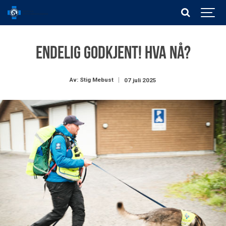
Endelig godkjent! Hva nå?
Av: Stig Mebust
07 juli 2025