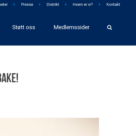
eter
Presse
Distrikt
Hvem er vi?
Kontakt
Støtt oss
Medlemssider
bake!