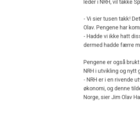
leder i NRH, vil takke 
- Vi sier tusen takk! D
Olav. Pengene har kom
- Hadde vi ikke hatt d
dermed hadde færre me
Pengene er også brukt t
NRH i utvikling og nytt
- NRH er i en rivende ut
økonomi, og denne tildel
Norge, sier Jim Olav H