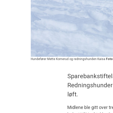
Hundefører Mette Kornerud og redningshunden Kaisa
Foto
Sparebankstiftels
Redningshunder k
løft.
Midlene ble gitt over t