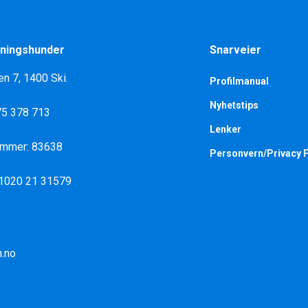
ningshunder
Snarveier
en 7, 1400 Ski.
Profilmanual
Nyhetstips
975 378 713
Lenker
ummer: 83638
Personvern/Privacy P
 1020 21 31579
.no