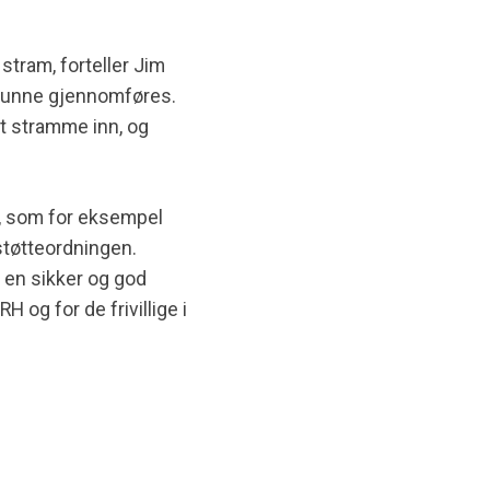
stram, forteller Jim
 kunne gjennomføres.
et stramme inn, og
n, som for eksempel
tstøtteordningen.
av en sikker og god
H og for de frivillige i