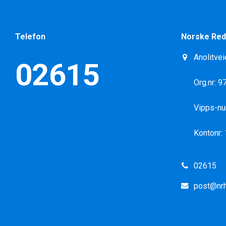
Telefon
Norske Red
Anolitvei
02615
Org.nr: 
Vipps-n
Kontonr:
02615
post@nrh