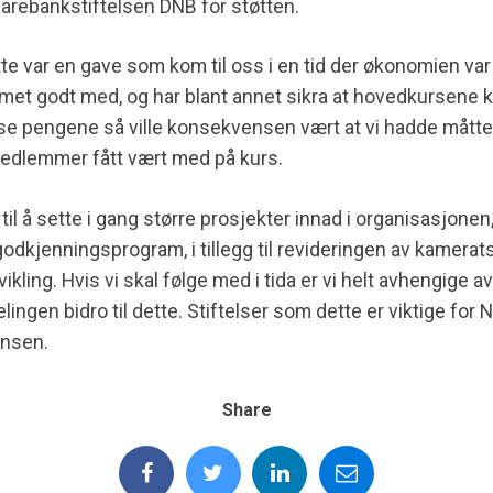
Sparebankstiftelsen DNB for støtten.
ette var en gave som kom til oss i en tid der økonomien var 
met godt med, og har blant annet sikra at hovedkursene
isse pengene så ville konsekvensen vært at vi hadde mått
dlemmer fått vært med på kurs.
il å sette i gang større prosjekter innad i organisasjone
 godkjenningsprogram, i tillegg til revideringen av kamera
vikling. Hvis vi skal følge med i tida er vi helt avhengige 
ingen bidro til dette. Stiftelser som dette er viktige for NR
ansen.
Share