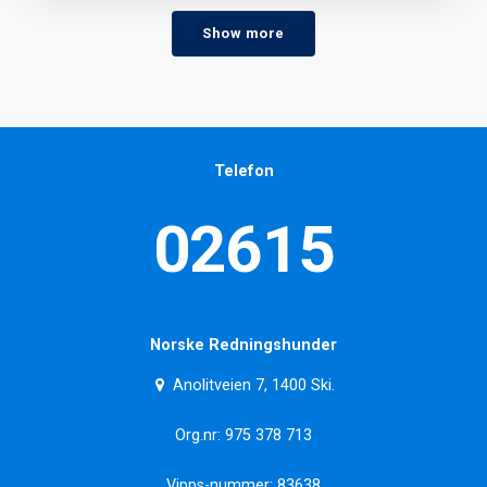
Show more
Telefon
02615
Norske Redningshunder
Anolitveien 7, 1400 Ski.
Org.nr: 975 378 713
Vipps-nummer: 83638