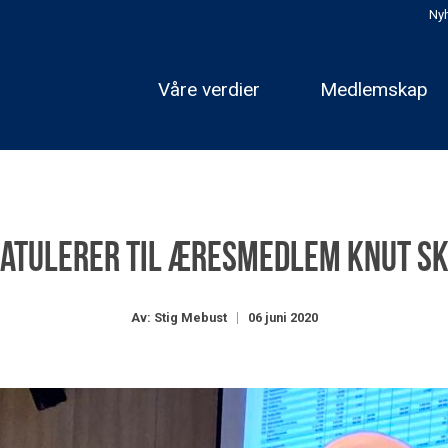
Nyh
Våre verdier
Medlemskap
atulerer til æresmedlem Knut S
Av: Stig Mebust
06 juni 2020