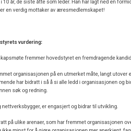
i 10 år, de siste åtte som leder. Han har lagt ned en form
og er en verdig mottaker av æresmedlemskapet!
styrets vurdering:
skapsmøte fremmer hovedstyret en fremdragende kandid
t organisasjonen på en utmerket måte, langt utover et 
e har bidratt i så å si alle ledd i organisasjonen og bidr
nnen søk og redning.
g nettverksbygger,
er
engasjert og
bidrar til
utvikling.
t på ulike arenaer, som har fremmet organisasjonen ove
ikke minst for å gjøre organisasjonen mer anerkjent, fagl