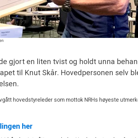
en
e gjort en liten tvist og holdt unna beha
et til Knut Skår. Hovedpersonen selv bl
elsen.
 avgått hovedstyreleder som mottok NRHs høyeste utmerk
lingen her