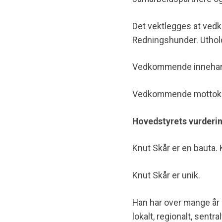
D
et vektlegges
a
t ved
Redningshunder. Uthol
Vedkommende innehar 
Vedkommende mottok fr
Hovedstyrets vurderi
Knut Skår er en bauta.
Knut Skår er unik.
Han
har over mange år
lokalt
, regionalt, s
entral