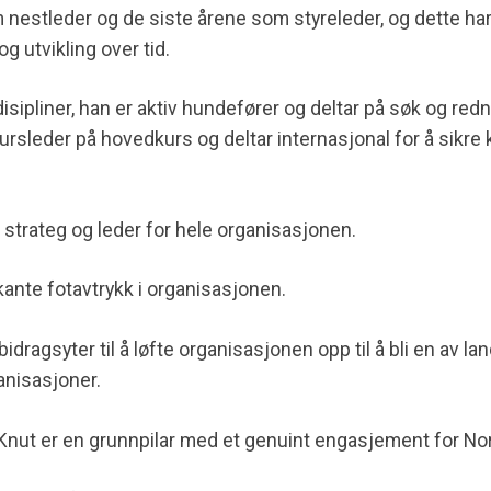
om nestleder og de siste årene som styreleder
, og dette ha
g utvikling over tid.
e disipliner, han er aktiv hundefører og deltar på søk og re
ursleder på hovedkurs og deltar internasjonal for å sikre
s
trateg og lede
r
for hele organisasjonen.
kante fotavtrykk i organisasjonen.
idragsyter til å løfte organisasjonen opp til å bli en av lan
anisasjoner.
Knut
er
en grunnpilar med et genuint engasjement
for No