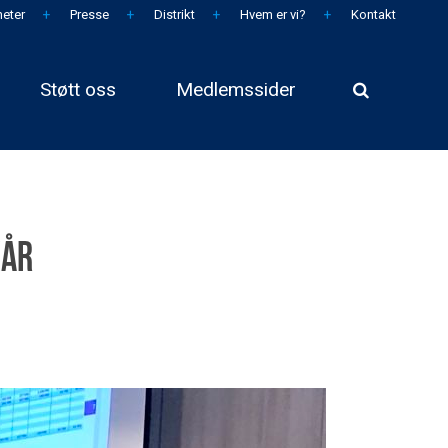
eter
Presse
Distrikt
Hvem er vi?
Kontakt
Støtt oss
Medlemssider
kår