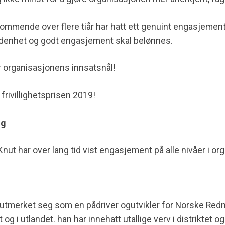
kommende over f
lere
tiår
har hatt ett
genuint
engasjemen
denhet og godt engasjement skal belønnes.
organisasjonens innsatsnål!
ivillighetsprisen 2019!
ng
Knut
har over lang tid vist engasjement på alle nivåer
i or
 utmerket seg som en på
driver og
utvikler for Norske Re
t
og i utlandet
.
han
har inn
ehatt utallige verv i distriktet
o