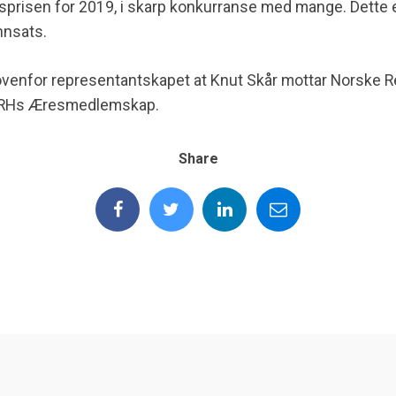
etsprisen for 2019, i skarp konkurranse med mange.
Dette e
innsats.
 ovenfor representa
ntskapet at
Knut Skår
mottar Norske 
NRHs
Æresmedlemskap
.
Share