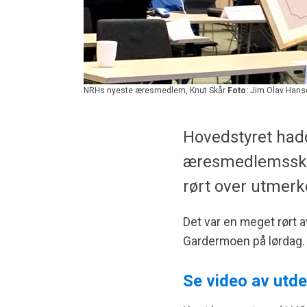
NRHs nyeste æresmedlem, Knut Skår
Foto:
Jim Olav Hans
Hovedstyret hadd
æresmedlemsskap
rørt over utmerk
Det var en meget rørt
Gardermoen på lørdag.
Se video av utde