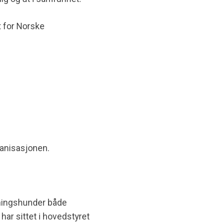
t
for Norske
ganisasjonen.
dningshunder både
g
har sittet i hovedstyret