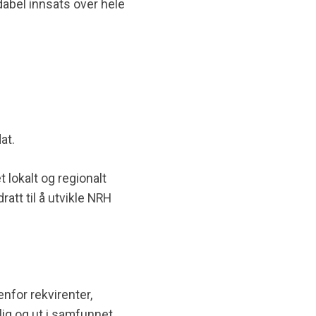
idabel innsats over hele
at.
lokalt og regionalt
att til å utvikle NRH
nfor rekvirenter,
ig og ut i samfunnet.