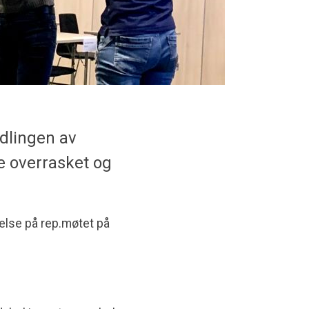
ndlingen av
e overrasket og
else på rep.møtet på