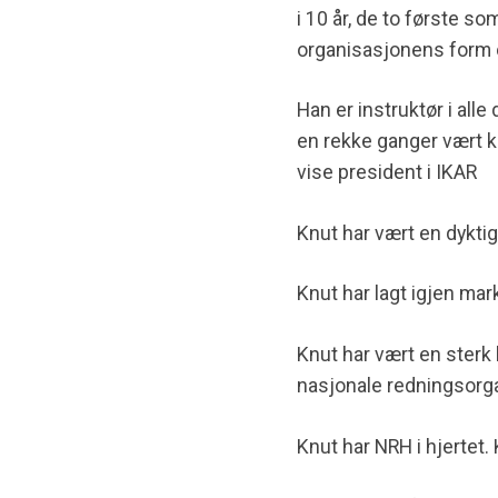
i 10 år, de to første s
organisasjonens form o
Han er instruktør i all
en rekke ganger vært k
vise president i
IKAR
Knut har vært en dyktig
Knut har lagt igjen mar
Knut har vært en sterk b
nasjonale redningsorg
Knut
har NRH i hjertet.