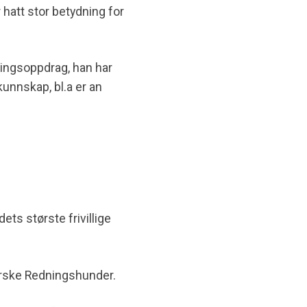
r hatt stor betydning for
dningsoppdrag, han har
 kunnskap,
bl.a
er an
dets største frivillige
rske Redningshunder.