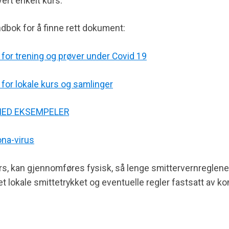
ert enkelt kurs.
ndbok for å finne rett dokument:
 for trening og prøver under Covid 19
 for lokale kurs og samlinger
 MED EKSEMPELER
ona-virus
rs, kan gjennomføres fysisk, så lenge smittervernreglen
et lokale smittetrykket og eventuelle regler fastsatt av k