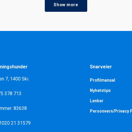
Show more
ningshunder
Snarveier
en 7, 1400 Ski.
Profilmanual
Nyhetstips
975 378 713
Lenker
ummer: 83638
Personvern/Privacy P
 1020 21 31579