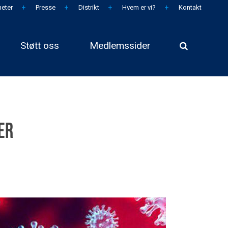
eter
Presse
Distrikt
Hvem er vi?
Kontakt
Støtt oss
Medlemssider
er