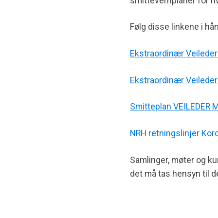
smittevernplaner for hv
Følg disse linkene i hå
Ekstraordinær Veileder
Ekstraordinær Veileder
Smitteplan VEILEDER
NRH retningslinjer Kor
Samlinger, møter og ku
det må tas hensyn til d