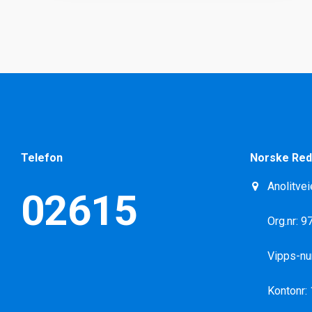
Telefon
Norske Red
Anolitvei
02615
Org.nr: 
Vipps-n
Kontonr: