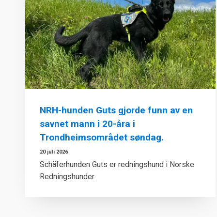
NRH-hunden Guts gjorde funn av en
savnet mann i 20-åra i
Trondheimsområdet søndag.
20 juli 2026
Schäferhunden Guts er redningshund i Norske
Redningshunder.