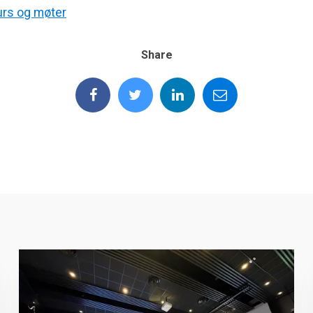
urs og møter
Share