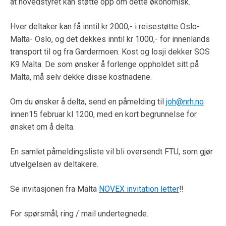
at hovedstyret kan støtte opp om dette økonomisk.
Hver deltaker kan få inntil kr 2000,- i reisestøtte Oslo-
Malta- Oslo, og det dekkes inntil kr 1000,- for innenlands
transport til og fra Gardermoen. Kost og losji dekker SOS
K9 Malta. De som ønsker å forlenge oppholdet sitt på
Malta, må selv dekke disse kostnadene.
Om du ønsker å delta, send en påmelding til
joh@nrh.no
innen15 februar kl 1200, med en kort begrunnelse for
ønsket om å delta.
En samlet påmeldingsliste vil bli oversendt FTU, som gjør
utvelgelsen av deltakere.
Se invitasjonen fra Malta
NOVEX invitation letter
!!
For spørsmål; ring / mail undertegnede.