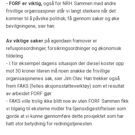
- FORF er viktig,
også for NRH. Sammen med andre
frivillige organisasjoner står vi langt sterkere når det
kommer til å påvirke politisk, få gjennom saker og øke
bevilgningene, sier han.
Av viktige saker
på agendaen framover er
refusjonsordninger, forsikringsordninger og økonomisk
tildeling.
- I for eksempel dagens situasjon der diesel koster opp
mot 30 kroner literen må noen snakke de frivillige
organisasjonenes sak, sier Jim Olav. Han trekker også
frem FAKS (felles aksjonsstøtteverktøy) som et resultat
av arbeidet FORF gjør.
- FAKS ville trolig ikke blitt noe av uten FORF. Sammen fikk
vi tilgang til eksterne midler fra Gjensidigestiftelsen som
gjorde at vi kunne gjennomføre dette prosjektet som har
hatt stor betydning for redningstjenesten.