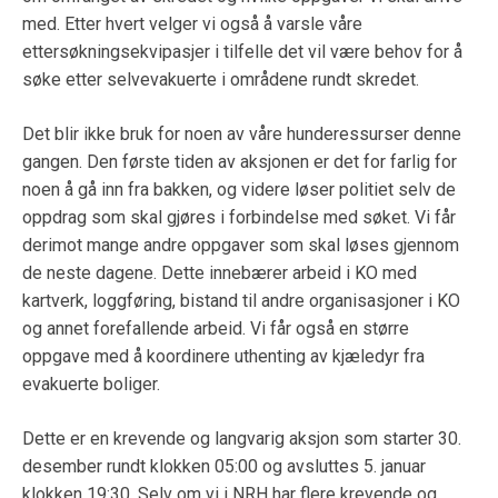
med. Etter hvert velger vi også å varsle våre
ettersøkningsekvipasjer i tilfelle det vil være behov for å
søke etter selvevakuerte i områdene rundt skredet.
Det blir ikke bruk for noen av våre hunderessurser denne
gangen. Den første tiden av aksjonen er det for farlig for
noen å gå inn fra bakken, og videre løser politiet selv de
oppdrag som skal gjøres i forbindelse med søket. Vi får
derimot mange andre oppgaver som skal løses gjennom
de neste dagene. Dette innebærer arbeid i KO med
kartverk, loggføring, bistand til andre organisasjoner i KO
og annet forefallende arbeid. Vi får også en større
oppgave med å koordinere uthenting av kjæledyr fra
evakuerte boliger.
Dette er en krevende og langvarig aksjon som starter 30.
desember rundt klokken 05:00 og avsluttes 5. januar
klokken 19:30. Selv om vi i NRH har flere krevende og