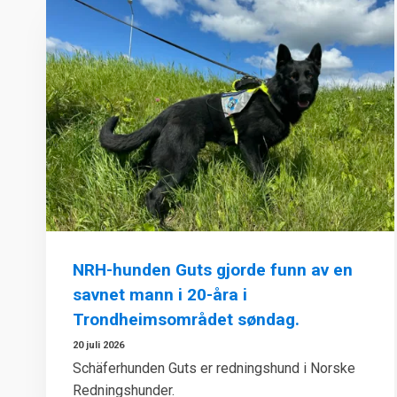
NRH-hunden Guts gjorde funn av en
savnet mann i 20-åra i
Trondheimsområdet søndag.
20 juli 2026
Schäferhunden Guts er redningshund i Norske
Redningshunder.