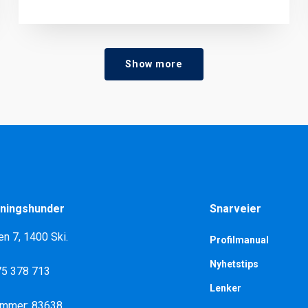
Show more
ningshunder
Snarveier
en 7, 1400 Ski.
Profilmanual
Nyhetstips
975 378 713
Lenker
ummer: 83638