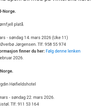
d-Norge.
ørnfjell platå.
rs - søndag 14. mars 2026 (Uke 11)
n Øverbø Jørgensen. Tlf:
958 55 974
ormasjon finner du her:
Følg denne lenken
februar 2026.
-Norge.
ygdin Høifieldshotel
ars - søndag 22. mars 2026.
Listøl. Tlf: 911 53 164