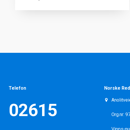
Telefon
Norske Red
Anolitvei
02615
Org.nr: 
Vipps-n