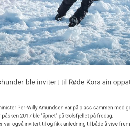
under ble invitert til Røde Kors sin opps
inister Per-Willy Amundsen var på plass sammen med ge
 påsken 2017 ble "åpnet" på Golsfjellet på fredag.
ar også invitert til og fikk anledning til både å vise fre