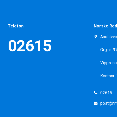
Telefon
Norske Red
Anolitvei
02615
Org.nr: 
Vipps-n
Kontonr:
02615
post@nrh