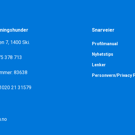
ningshunder
Snarveier
en 7, 1400 Ski.
Profilmanual
Nyhetstips
975 378 713
Lenker
ummer: 83638
Personvern/Privacy P
 1020 21 31579
.no