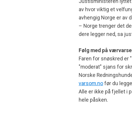
Justisministeren lytte
av hvor viktig et velfu
avhengig Norge er av de
– Norge trenger det de
dere legger ned, sa ju
Følg med på værvarse
Faren for snøskred er "b
"moderat" sjans for skr
Norske Redningshunder 
varsom.no
før du legger
Alle er ikke på fjelle
hele påsken.