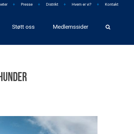
eter
Presse
Distrikt
Hvem er vi?
Kontakt
Støtt oss
Medlemssider
shunder