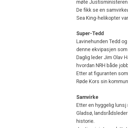
møte Justisministeren
De fikk se en samvirke
Sea King-helikopter var
Super-Tedd
Lavinehunden Tedd og h
denne ekvipasjen som fa
Daglig leder Jim Olav 
hvordan NRH både jobbe
Etter at figuranten som
Røde Kors sin kommunik
Samvirke
Etter en hyggelig luns
Gladsø, landsrådsleder
historie.