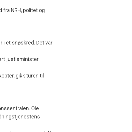
 fra NRH, politet og
i et snøskred. Det var
rt justisminister
pter, gikk turen til
onssentralen. Ole
redningstjenestens