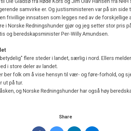
t til Ole Gladsø fra Røde Kors og Jim Olav Hansen fra NRH
ngerende samvirke er. Og justisministeren var på sin side 
n frivillige innsatsen som legges ned av de forskjellige 
re i Norske Redningshunder gjør og jeg setter stor pris 
stis og beredskapsminister Per-Willy Amundsen.
let
etydelig" flere steder i landet, særlig i nord. Ellers melde
ed i store deler av landet.
ber folk om å vise hensyn til vær- og føre-forhold, og s
 ut på tur.
t i påsken, og Norske Redningshunder har også høy beredsk
Share