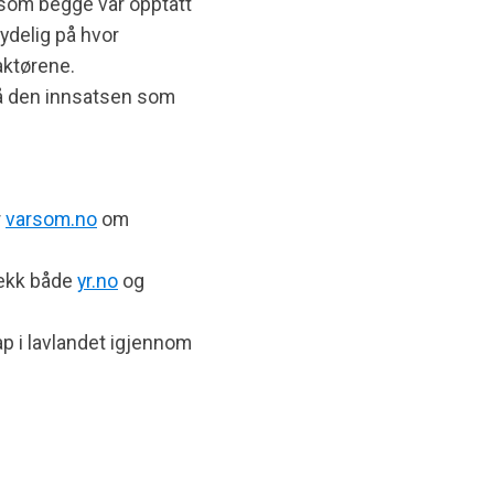
 som begge var opptatt
tydelig på hvor
aktørene.
på den innsatsen som
r
varsom.no
om
jekk både
yr.no
og
ap i lavlandet igjennom