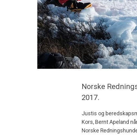
Norske Redningsh
2017.
Justis og beredskapsm
Kors, Bernt Apeland når
Norske Redningshunder v