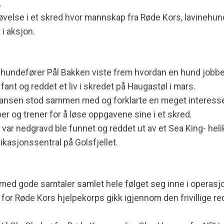
.
øvelse i et skred hvor mannskap fra Røde Kors, lavinehund
 i aksjon.
undefører Pål Bakken viste frem hvordan en hund jobber 
nt og reddet et liv i skredet på Haugastøl i mars.
Hansen stod sammen med og forklarte en meget interesse
r og trener for å løse oppgavene sine i et skred.
 var nedgravd ble funnet og reddet ut av et Sea King- heliko
asjonssentral på Golsfjellet.
j med gode samtaler samlet hele følget seg inne i operasj
 for Røde Kors hjelpekorps gikk igjennom den frivillige 