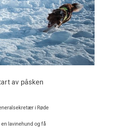
tart av påsken
neralsekretær i Røde
m en lavinehund og få