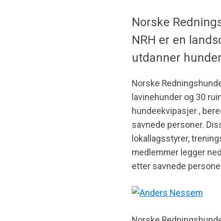
Norske Redningsh
NRH er en landso
utdanner hunder 
Norske Redningshunder
lavinehunder og 30 rui
hundeekvipasjer , bere
savnede personer. Disse 
lokallagsstyrer, trenin
medlemmer legger ned et
etter savnede personer
Norske Redningshunder 