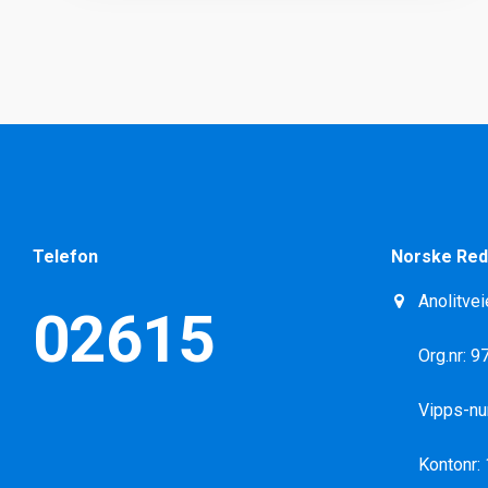
Telefon
Norske Red
Anolitvei
02615
Org.nr: 
Vipps-n
Kontonr: