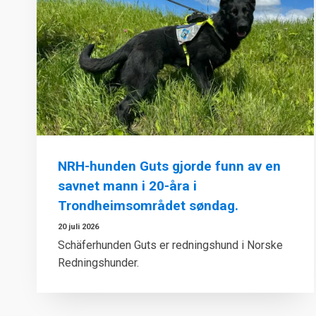
NRH-hunden Guts gjorde funn av en
savnet mann i 20-åra i
Trondheimsområdet søndag.
20 juli 2026
Schäferhunden Guts er redningshund i Norske
Redningshunder.