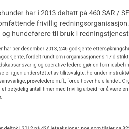
under har i 2013 deltatt på 460 SAR / S
mfattende frivillig redningsorganisasjon
og hundeførere til bruk i redningstjenest
 har per desember 2013, 246 godkjente ettersøkningshu
ngodkjente, fordelt rundt om i organisasjonens 17 distrik
dskapsansvarlig og operative ledere gjør en formidabel in
er igjen understøttet av tillitsvalgte, herunder instruktøre
gsansvarlige, prøveledere m.fl., fordelt over hele landet. 
 betydelig antall timer med frivillig arbeid for å være e
.
deltok i 2012 på 426 leteaksjoner, noe som tilsier ca 3