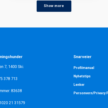
Show more
ningshunder
Snarveier
en 7, 1400 Ski.
Profilmanual
Nyhetstips
975 378 713
Lenker
ummer: 83638
Personvern/Privacy P
 1020 21 31579