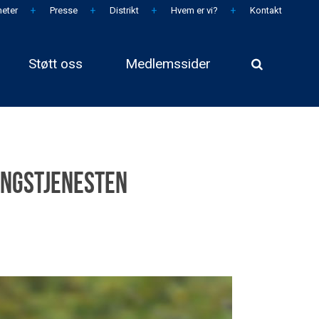
eter
Presse
Distrikt
Hvem er vi?
Kontakt
Støtt oss
Medlemssider
ingstjenesten