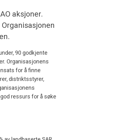
EAO aksjoner.
. Organisasjonen
en.
nder, 90 godkjente
ter. Organisasjonens
nsats for å finne
r, distriktsstyrer,
Organisasjonens
n god ressurs for å søke
2% av landbaserte SAR