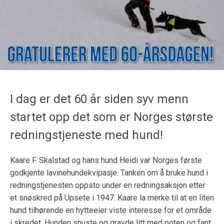
I dag er det 60 år siden syv menn
startet opp det som er Norges største
redningstjeneste med hund!
Kaare F. Skalstad og hans hund Heidi var Norges første
godkjente lavinehundekvipasje. Tanken om å bruke hund i
redningstjenesten oppsto under en redningsaksjon etter
et snøskred på Upsete i 1947. Kaare la merke til at en liten
hund tilhørende en hytteeier viste interesse for et område
i skredet. Hunden snuste og gravde litt med poten og fant