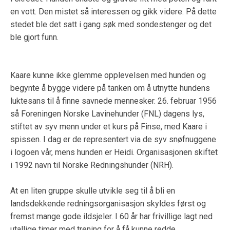
en vott. Den mistet så interessen og gikk videre. På dette
stedet ble det satt i gang søk med sondestenger og det
ble gjort funn.
Kaare kunne ikke glemme opplevelsen med hunden og
begynte å bygge videre på tanken om å utnytte hundens
luktesans til å finne savnede mennesker. 26. februar 1956
så Foreningen Norske Lavinehunder (FNL) dagens lys,
stiftet av syv menn under et kurs på Finse, med Kaare i
spissen. I dag er de representert via de syv snøfnuggene
i logoen vår, mens hunden er Heidi. Organisasjonen skiftet
i 1992 navn til Norske Redningshunder (NRH).
At en liten gruppe skulle utvikle seg til å bli en
landsdekkende redningsorganisasjon skyldes først og
fremst mange gode ildsjeler. I 60 år har frivillige lagt ned
utallige timer med trening for å få kunne redde